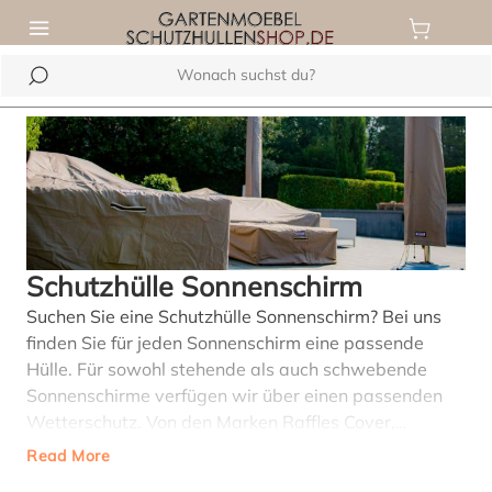
inhalt springen
Schutzhülle Sonnenschirm
Suchen Sie eine Schutzhülle Sonnenschirm? Bei uns
finden Sie für jeden Sonnenschirm eine passende
Hülle. Für sowohl stehende als auch schwebende
Sonnenschirme verfügen wir über einen passenden
Wetterschutz. Von den Marken Raffles Cover,
Aerocover und Eurotrail bieten wir mehr als 30
Read More
unterschiedliche Abdeckhauben für Sonnenschirme