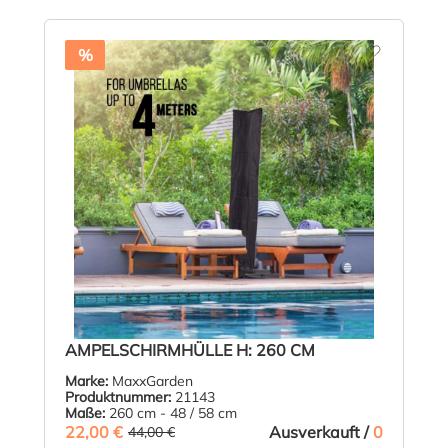
%
AMPELSCHIRMHÜLLE H: 260 CM
Marke:
MaxxGarden
Produktnummer:
21143
Maße:
260 cm - 48 / 58 cm
22,00 €
(50% GESPART)
Ausverkauft /
0
44,00 €