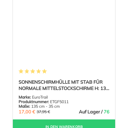
Durchschnittliche Bewertung von 5 von 5 Sternen
SONNENSCHIRMHÜLLE MIT STAB FÜR
NORMALE MITTELSTOCKSCHIRME H: 135
CM
Marke:
EuroTrail
Produktnummer:
ETGF5011
Maße:
135 cm - 35 cm
17,00 €
(55.2% GESPART)
Auf Lager /
76
37,95 €
IN DEN WARENKORB