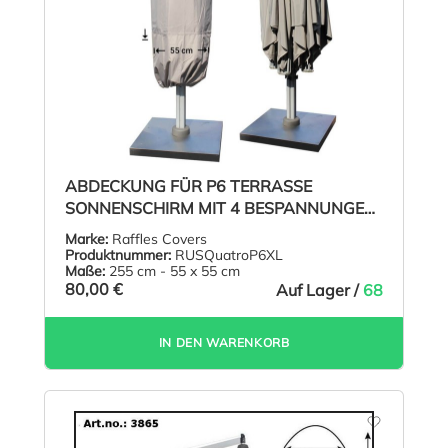
ABDECKUNG FÜR P6 TERRASSE
SONNENSCHIRM MIT 4 BESPANNUNGEN
H: 255
Marke:
Raffles Covers
Produktnummer:
RUSQuatroP6XL
Maße:
255 cm - 55 x 55 cm
80,00 €
Auf Lager /
68
IN DEN WARENKORB