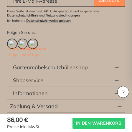
ABSENDEN
Diese Seite ist durch reCAPTCHA geschützt und es gelten die
Datenschutzrichtlinie
und
Nutzungsbedingungen
.
Ich habe die
Datenschutzhinweise gelesen
.
Folgen Sie uns:
Gartenmöbelschutzhüllenshop
Shopservice
Informationen
Zahlung & Versand
86,00 €
* Alle Preise inkl. der gesetzlichen Mehrwertsteuer, exklusive
Versandkosten
und
IN DEN WARENKORB
Preise inkl. MwSt.
etwaiger Kosten für die Lieferung vor Ort, sofern nicht anders beschrieben