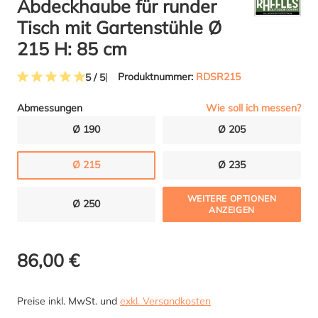
Abdeckhaube für runder
Tisch mit Gartenstühle Ø
215 H: 85 cm
Produktnummer:
RDSR215
5 / 5
Durchschnittliche Bewertung von 5 von 5 Sternen
Wie soll ich messen?
Abmessungen
Ø 190
Ø 205
Ø 215
Ø 235
WEITERE OPTIONEN
Ø 250
ANZEIGEN
86,00 €
Preise inkl. MwSt. und
exkl. Versandkosten