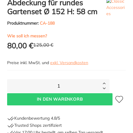
Abdeckung für rundes
Gartenset Ø 152 H: 58 cm
Produktnummer:
CA-188
Wie soll ich messen?
80,00 €
125,00 €
Preise inkl. MwSt. und
exkl. Versandkosten
1
Zum Merkze
IN DEN WARENKORB
Kundenbewertung 4.8/5
Trusted Shops zertifiziert
Vor 17:00 Uhr bestellt, am selben Tag versandt