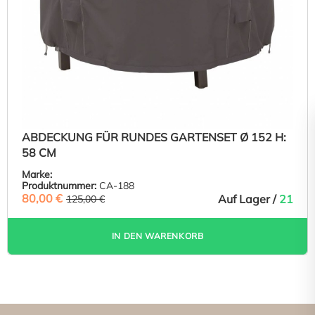
ABDECKUNG FÜR RUNDES GARTENSET Ø 152 H:
58 CM
Marke:
Produktnummer:
CA-188
80,00 €
(36% GESPART)
Auf Lager /
21
125,00 €
IN DEN WARENKORB