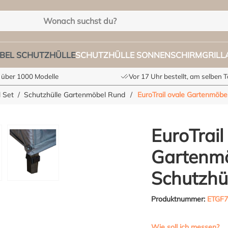
BEL SCHUTZHÜLLE
SCHUTZHÜLLE SONNENSCHIRM
GRIL
 über 1000 Modelle
Vor 17 Uhr bestellt, am selben 
 Set
Schutzhülle Gartenmöbel Rund
/
EuroTrail ovale Gartenmöbe
EuroTrail
Gartenmö
Schutzhü
Produktnummer:
ETGF7
Wie soll ich messen?