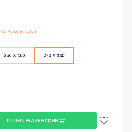
exkl. Versandkosten
250 X 160
270 X 160
Zum Merkzettel hi
IN DEN WARENKORB