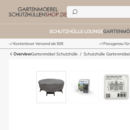
he springen
Zur Hauptnavigation springen
SCHUTZHÜLLE LOUNGE
GARTENMÖ
Kostenloser Versand ab 50€
Passgenau für
Overview
Gartenmöbel Schutzhülle
Schutzhülle Gartenmöbel
Bildergalerie überspringen