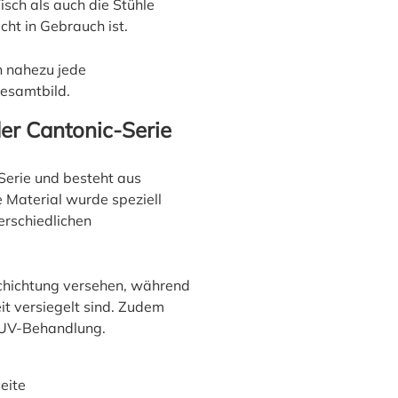
sch als auch die Stühle
ht in Gebrauch ist.
n nahezu jede
Gesamtbild.
der Cantonic-Serie
Serie und besteht aus
e Material wurde speziell
erschiedlichen
schichtung versehen, während
it versiegelt sind. Zudem
i-UV-Behandlung.
eite