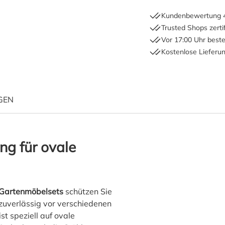
Kundenbewertung 4
Trusted Shops zertif
Vor 17:00 Uhr beste
Kostenlose Lieferu
GEN
"EuroTrail ovale Gartenmöb
ng für ovale
 Gartenmöbelsets
schützen Sie
 zuverlässig vor verschiedenen
t speziell auf ovale