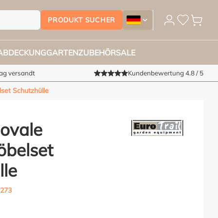
PRODUKT SUCHER
Gartenmöbelschutzhüllensho
LABDECKUNG
GARTENZUBEHÖR
SALE
Tag versandt
Kundenbewertung 4.8 / 5
lset Schutzhülle
 ovale
belset
lle
273