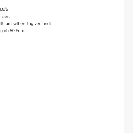
.8/5
iziert
llt, am selben Tag versandt
ng ab 50 Euro
elset Schutzhülle"