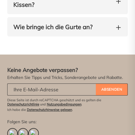
+
Kissen?
+
Wie bringe ich die Gurte an?
Keine Angebote verpassen?
Erhalten Sie Tipps und Tricks, Sonderangebote und Rabatte.
Abonniere unseren Newsletter:
*
ABSENDEN
Diese Seite ist durch reCAPTCHA geschützt und es gelten die
Datenschutzrichtlinie
und
Nutzungsbedingungen
.
Ich habe die
Datenschutzhinweise gelesen
.
Folgen Sie uns: