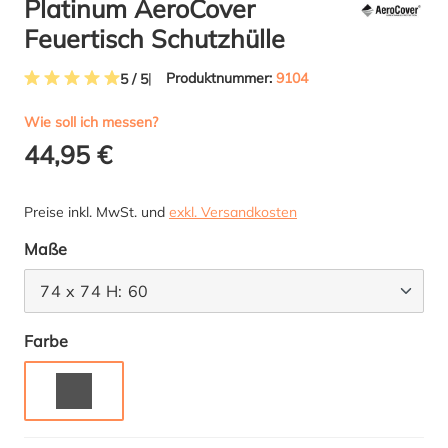
Platinum AeroCover
Feuertisch Schutzhülle
Produktnummer:
9104
5 / 5
Durchschnittliche Bewertung von 5 von 5 Sternen
Wie soll ich messen?
44,95 €
Preise inkl. MwSt. und
exkl. Versandkosten
auswählen
Maße
74 x 74 H: 60
auswählen
Farbe
GRAU