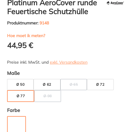
Platinum AeroCover runde
Feuertische Schutzhülle
Produktnummer:
9148
Hoe moet ik meten?
44,95 €
Preise inkl. MwSt. und
exkl. Versandkosten
auswählen
Maße
Ø 50
Ø 62
Ø 65
Ø 72
(DIESE OPTION IST ZURZEIT NICHT
Ø 77
Ø 98
(DIESE OPTION IST ZURZEIT NICHT VERFÜGBAR.)
auswählen
Farbe
ANTHRAZIT