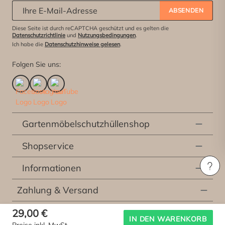
Abonniere unseren Newsletter:
*
ABSENDEN
Diese Seite ist durch reCAPTCHA geschützt und es gelten die
Datenschutzrichtlinie
und
Nutzungsbedingungen
.
Ich habe die
Datenschutzhinweise gelesen
.
Folgen Sie uns:
Gartenmöbelschutzhüllenshop
Shopservice
Informationen
Zahlung & Versand
29,00 €
* Alle Preise inkl. der gesetzlichen Mehrwertsteuer, exklusive
Versandkosten
und
IN DEN WARENKORB