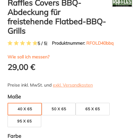
Raffles Covers BBQ-
Abdeckung für
freistehende Flatbed-BBQ-
Grills
Produktnummer:
RFOLD40bbq
5 / 5
Durchschnittliche Bewertung von 5 von 5 Sternen
Wie soll ich messen?
29,00 €
Preise inkl. MwSt. und
exkl. Versandkosten
auswählen
Maße
40 X 65
50 X 65
65 X 65
95 X 65
auswählen
Farbe