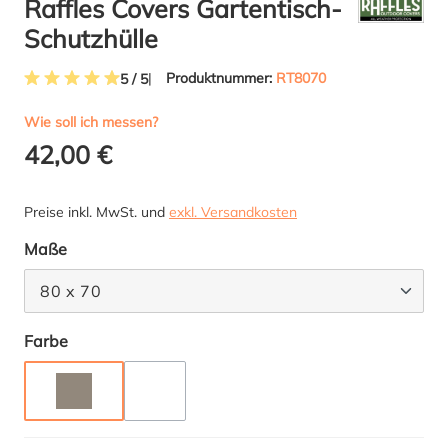
Raffles Covers Gartentisch-
Schutzhülle
Produktnummer:
RT8070
5 / 5
Durchschnittliche Bewertung von 4.9 von 5 Sternen
Wie soll ich messen?
42,00 €
Preise inkl. MwSt. und
exkl. Versandkosten
auswählen
Maße
80 x 70
auswählen
Farbe
TAUPE
ANTHRAZIT
(DIESE OPTION IST ZURZEIT NICHT VERFÜGBAR.)