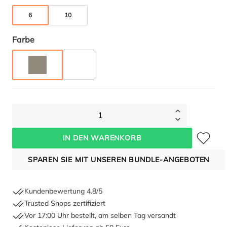
6
10
auswählen
Farbe
TAUPE
ANTHRAZIT
(DIESE OPTION IST ZURZEIT NICHT VERFÜGBAR.)
1
Zum Merkze
IN DEN WARENKORB
SPAREN SIE MIT UNSEREN BUNDLE-ANGEBOTEN
Kundenbewertung 4.8/5
Trusted Shops zertifiziert
Vor 17:00 Uhr bestellt, am selben Tag versandt