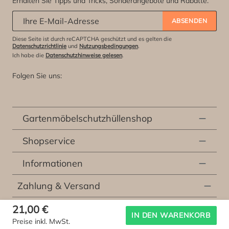
Erhalten Sie Tipps und Tricks, Sonderangebote und Rabatte.
Abonniere unseren Newsletter:
*
ABSENDEN
Diese Seite ist durch reCAPTCHA geschützt und es gelten die
Datenschutzrichtlinie
und
Nutzungsbedingungen
.
Ich habe die
Datenschutzhinweise gelesen
.
Folgen Sie uns:
Gartenmöbelschutzhüllenshop
Shopservice
Informationen
Zahlung & Versand
21,00 €
* Alle Preise inkl. der gesetzlichen Mehrwertsteuer, exklusive
Versandkosten
und
IN DEN WARENKORB
Preise inkl. MwSt.
etwaiger Kosten für die Lieferung vor Ort, sofern nicht anders beschrieben