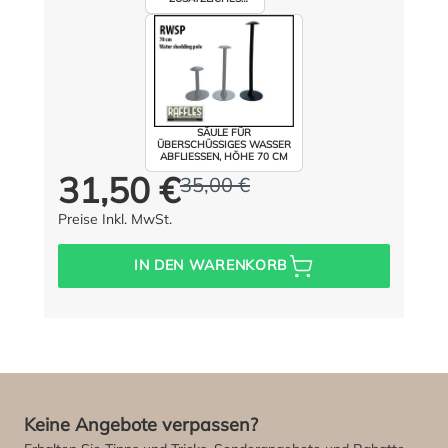
GEWICHT GEGEN
WEGWEHEN IHRER
SCHUTZHÜLLE
ANZAHL: 6 / FARBE:
TAUPE
SÄULE FÜR
ÜBERSCHÜSSIGES WASSER
ABFLIESSEN, HÖHE 70 CM
31,50 €
35,00 €
Preis für alle:
Statt:
(10% gespart)
Preise Inkl. MwSt.
IN DEN WARENKORB
Keine Angebote verpassen?