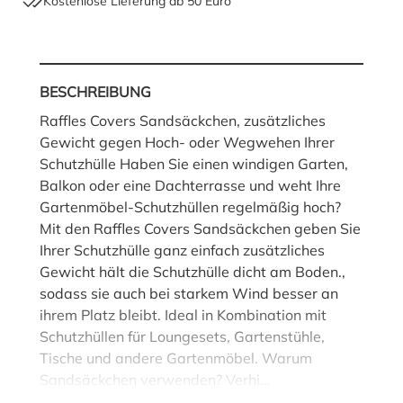
Kostenlose Lieferung ab 50 Euro
Wie soll ich messen?
BESCHREIBUNG
Raffles Covers Sandsäckchen, zusätzliches
Gewicht gegen Hoch- oder Wegwehen Ihrer
Schutzhülle Haben Sie einen windigen Garten,
Balkon oder eine Dachterrasse und weht Ihre
Gartenmöbel-Schutzhüllen regelmäßig hoch?
Mit den Raffles Covers Sandsäckchen geben Sie
Ihrer Schutzhülle ganz einfach zusätzliches
Gewicht hält die Schutzhülle dicht am Boden.,
sodass sie auch bei starkem Wind besser an
ihrem Platz bleibt. Ideal in Kombination mit
Schutzhüllen für Loungesets, Gartenstühle,
Tische und andere Gartenmöbel. Warum
Sandsäckchen verwenden? Verhi…