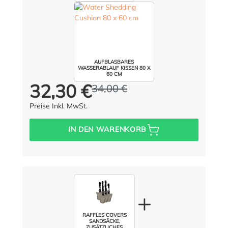
WEGWEHEN IHRER
SCHUTZHÜLLE
ANZAHL: 6 / FARBE:
TAUPE
AUFBLASBARES
WASSERABLAUF KISSEN 80 X
60 CM
32,30 €
34,00 €
Preis für alle:
Statt:
(5% gespart)
Preise Inkl. MwSt.
IN DEN WARENKORB
RAFFLES COVERS
SANDSÄCKE,
ZUSÄTZLICHES