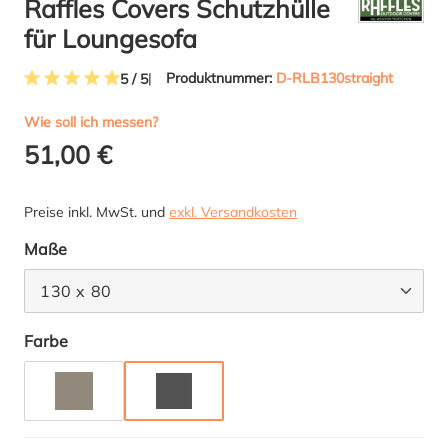
Raffles Covers Schutzhülle
für Loungesofa
Produktnummer:
D-RLB130straight
5 / 5
Durchschnittliche Bewertung von 5 von 5 Sternen
Wie soll ich messen?
51,00 €
Preise inkl. MwSt. und
exkl. Versandkosten
auswählen
Maße
130 x 80
auswählen
Farbe
TAUPE
ANTHRAZIT