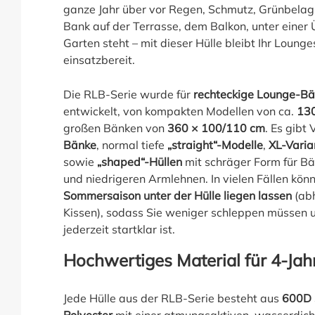
ganze Jahr über vor Regen, Schmutz, Grünbelag 
Bank auf der Terrasse, dem Balkon, unter einer
Garten steht – mit dieser Hülle bleibt Ihr Lounge
einsatzbereit.
Die RLB-Serie wurde für
rechteckige Lounge-Bä
entwickelt, von kompakten Modellen von ca.
130
großen Bänken von
360 × 100/110 cm
. Es gibt 
Bänke
, normal tiefe
„straight“-Modelle
,
XL-Varia
sowie
„shaped“-Hüllen
mit schräger Form für B
und niedrigeren Armlehnen. In vielen Fällen kön
Sommersaison unter der Hülle liegen lassen
(abh
Kissen), sodass Sie weniger schleppen müssen 
jederzeit startklar ist.
Hochwertiges Material für 4-Jah
Jede Hülle aus der RLB-Serie besteht aus
600D 