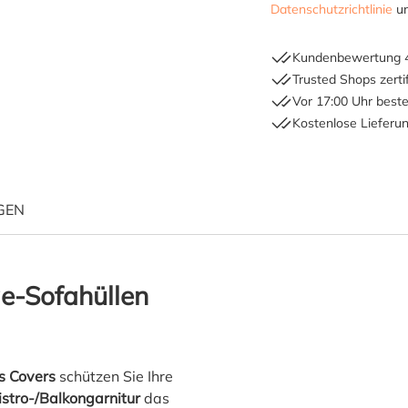
Datenschutzrichtlinie
u
Kundenbewertung 4
Trusted Shops zertif
Vor 17:00 Uhr beste
Kostenlose Lieferu
GEN
"Raffles Covers Schutzhülle
ge-Sofahüllen
s Covers
schützen Sie Ihre
stro-/Balkongarnitur
das