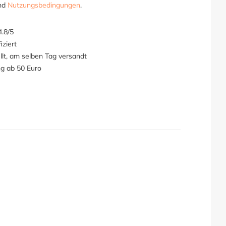
nd
Nutzungsbedingungen
.
.8/5
iziert
llt, am selben Tag versandt
ng ab 50 Euro
 für Loungesofa"