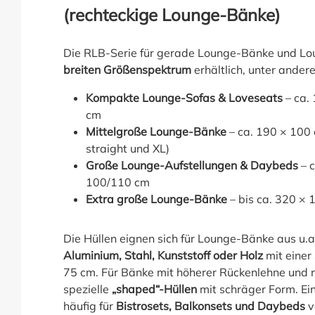
(rechteckige Lounge-Bänke)
Die RLB-Serie für gerade Lounge-Bänke und Lou
breiten Größenspektrum
erhältlich, unter ander
Kompakte Lounge-Sofas & Loveseats
– ca.
cm
Mittelgroße Lounge-Bänke
– ca. 190 × 100 
straight und XL)
Große Lounge-Aufstellungen & Daybeds
– c
100/110 cm
Extra große Lounge-Bänke
– bis ca. 320 ×
Die Hüllen eignen sich für Lounge-Bänke aus u.
Aluminium, Stahl, Kunststoff oder Holz
mit einer
75 cm. Für Bänke mit höherer Rückenlehne und 
spezielle
„shaped“-Hüllen
mit schräger Form. E
häufig für
Bistrosets, Balkonsets und Daybeds
v