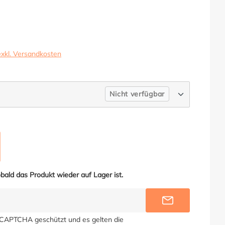
exkl. Versandkosten
Nicht verfügbar
HRAZIT
SE OPTION IST ZURZEIT NICHT VERFÜGBAR.)
bald das Produkt wieder auf Lager ist.
BENACHRICHT
reCAPTCHA geschützt und es gelten die