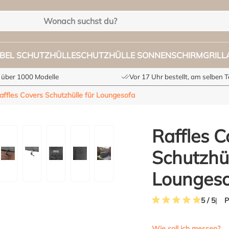
BEL SCHUTZHÜLLE
SCHUTZHÜLLE SONNENSCHIRM
GRIL
 über 1000 Modelle
Vor 17 Uhr bestellt, am selben 
affles Covers Schutzhülle für Loungesofa
Raffles C
Schutzhül
Lounges
P
5 / 5
Durchschnittliche Bewe
Wie soll ich messen?