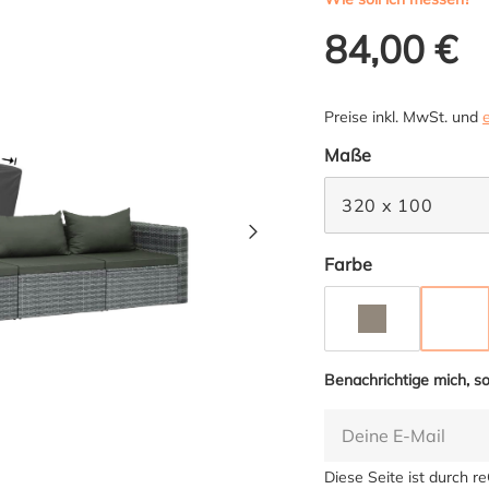
84,00 €
Preise inkl. MwSt. und
auswählen
Maße
320 x 100
auswählen
Farbe
TAUPE
ANT
(DIE
Benachrichtige mich, so
Diese Seite ist durch 