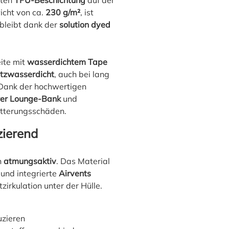
hten
TPU-Beschichtung
auf der
icht von ca.
230 g/m²
, ist
bleibt dank der
solution dyed
ite mit
wasserdichtem Tape
itzwasserdicht
, auch bei lang
Dank der hochwertigen
rer Lounge-Bank
und
itterungsschäden.
ierend
h
atmungsaktiv
. Das Material
und integrierte
Airvents
zirkulation unter der Hülle.
uzieren