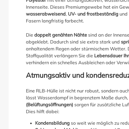
Polyester
mit einer atmungsaktiven, wasserdic
Innenseite. Dieses Premiumgewebe hat ein Gew
wasserabweisend
,
UV- und frostbeständig
und 
Fasern langfristig farbecht.
Die
doppelt genähten Nähte
sind an der Innense
abgeklebt. Dadurch sind sie extra stark und
spr
anhaltendem Regen oder stürmischem Wetter. 
Stoffqualität verlängern Sie die
Lebensdauer Ih
verhindern ein schnelles Ausbleichen oder Verw
Atmungsaktiv und kondensreduz
Eine RLB-Hülle ist nicht nur robust, sondern auc
lässt Wasserdampf in begrenztem Maße durch, 
(Belüftungsöffnungen)
sorgen für zusätzliche Luft
Dies hilft dabei:
Kondensbildung
so weit wie möglich zu red