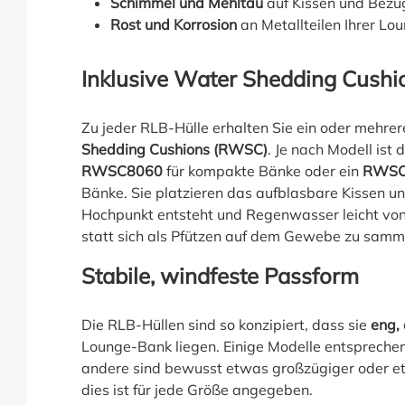
Schimmel und Mehltau
auf Kissen und Bezug
Rost und Korrosion
an Metallteilen Ihrer L
Inklusive Water Shedding Cush
Zu jeder RLB-Hülle erhalten Sie ein oder mehre
Shedding Cushions (RWSC)
. Je nach Modell ist 
RWSC8060
für kompakte Bänke oder ein
RWSC
Bänke. Sie platzieren das aufblasbare Kissen unt
Hochpunkt entsteht und Regenwasser leicht von
statt sich als Pfützen auf dem Gewebe zu samm
Stabile, windfeste Passform
Die RLB-Hüllen sind so konzipiert, dass sie
eng, 
Lounge-Bank liegen. Einige Modelle entsprech
andere sind bewusst etwas großzügiger oder e
dies ist für jede Größe angegeben.