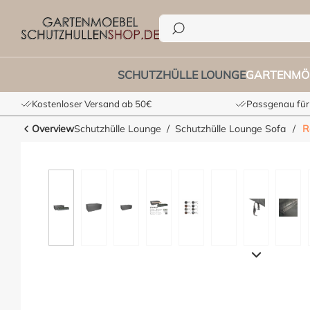
he springen
Zur Hauptnavigation springen
SCHUTZHÜLLE LOUNGE
GARTENMÖ
Kostenloser Versand ab 50€
Passgenau für
Overview
Schutzhülle Lounge
Schutzhülle Lounge Sofa
/
R
Bildergalerie überspringen