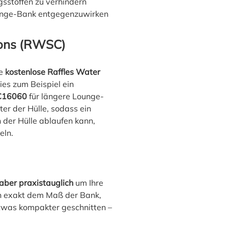
sstoffen zu verhindern
ounge-Bank entgegenzuwirken
ions (RWSC)
re
kostenlose Raffles Water
dies zum Beispiel ein
16060
für längere Lounge-
er der Hülle, sodass ein
 der Hülle ablaufen kann,
eln.
aber praxistauglich
um Ihre
en exakt dem Maß der Bank,
twas kompakter geschnitten –