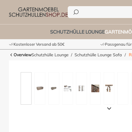
he springen
Zur Hauptnavigation springen
SCHUTZHÜLLE LOUNGE
GARTENMÖ
Kostenloser Versand ab 50€
Passgenau für
Overview
Schutzhülle Lounge
Schutzhülle Lounge Sofa
/
R
Bildergalerie überspringen