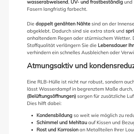
wasserabweisend
,
UV- und frostbeständig
und 
Fasern langfristig farbecht.
Die
doppelt genähten Nähte
sind an der Innense
abgeklebt. Dadurch sind sie extra stark und
spr
anhaltendem Regen oder stürmischem Wetter. 
Stoffqualität verlängern Sie die
Lebensdauer Ih
verhindern ein schnelles Ausbleichen oder Verw
Atmungsaktiv und kondensreduz
Eine RLB-Hülle ist nicht nur robust, sondern auc
lässt Wasserdampf in begrenztem Maße durch, 
(Belüftungsöffnungen)
sorgen für zusätzliche Luft
Dies hilft dabei:
Kondensbildung
so weit wie möglich zu red
Schimmel und Mehltau
auf Kissen und Bezug
Rost und Korrosion
an Metallteilen Ihrer L