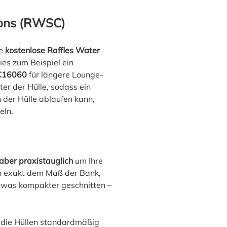
ions (RWSC)
re
kostenlose Raffles Water
dies zum Beispiel ein
16060
für längere Lounge-
er der Hülle, sodass ein
 der Hülle ablaufen kann,
eln.
aber praxistauglich
um Ihre
en exakt dem Maß der Bank,
twas kompakter geschnitten –
d die Hüllen standardmäßig