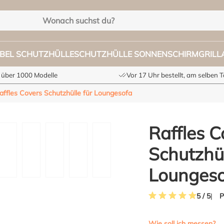
BEL SCHUTZHÜLLE
SCHUTZHÜLLE SONNENSCHIRM
GRIL
 über 1000 Modelle
Vor 17 Uhr bestellt, am selben 
affles Covers Schutzhülle für Loungesofa
Raffles C
Schutzhül
Lounges
P
5 / 5
Durchschnittliche Bewe
Wie soll ich messen?