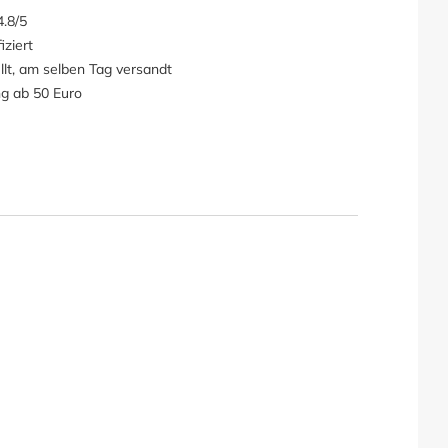
.8/5
iziert
llt, am selben Tag versandt
ng ab 50 Euro
 für Loungesofa"