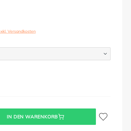
exkl. Versandkosten
ZIT
Zum Merkzettel hi
IN DEN WARENKORB