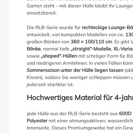
Garten steht – mit dieser Hülle bleibt Ihr Lounge
einsatzbereit.
Die RLB-Serie wurde für
rechteckige Lounge-Bä
entwickelt, von kompakten Modellen von ca.
130
großen Bänken von
360 × 100/110 cm
. Es gibt 
Bänke
, normal tiefe
„straight“-Modelle
,
XL-Varia
sowie
„shaped“-Hüllen
mit schräger Form für B
und niedrigeren Armlehnen. In vielen Fällen kön
Sommersaison unter der Hülle liegen lassen
(abh
Kissen), sodass Sie weniger schleppen müssen 
jederzeit startklar ist.
Hochwertiges Material für 4-Jah
Jede Hülle aus der RLB-Serie besteht aus
600D 
Polyester
mit einer atmungsaktiven, wasserdic
Innenseite. Dieses Premiumgewebe hat ein Gew