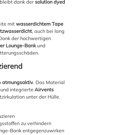
bleibt dank der
solution dyed
ite mit
wasserdichtem Tape
itzwasserdicht
, auch bei lang
Dank der hochwertigen
rer Lounge-Bank
und
itterungsschäden.
ierend
h
atmungsaktiv
. Das Material
und integrierte
Airvents
zirkulation unter der Hülle.
uzieren
sstoffen zu verhindern
ounge-Bank entgegenzuwirken