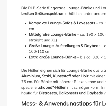
Die RLB-Serie für gerade Lounge-Bänke und Lou
breiten Größenspektrum
erhältlich, unter ander
Kompakte Lounge-Sofas & Loveseats
– ca.
cm
Mittelgroße Lounge-Bänke
– ca. 190 × 100 
straight und XL)
Große Lounge-Aufstellungen & Daybeds
– c
100/110 cm
Extra große Lounge-Bänke
– bis ca. 320 ×
Die Hüllen eignen sich für Lounge-Bänke aus u.
Aluminium, Stahl, Kunststoff oder Holz
mit einer
75 cm. Für Bänke mit höherer Rückenlehne und 
spezielle
„shaped“-Hüllen
mit schräger Form. E
häufig für
Bistrosets, Balkonsets und Daybeds
v
Mess- & Anwendungstipps für L