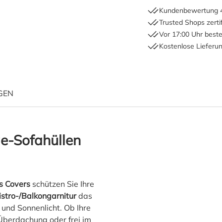
Kundenbewertung 4
Trusted Shops zertif
Vor 17:00 Uhr beste
Kostenlose Lieferu
GEN
"Raffles Covers Schutzhülle
ge-Sofahüllen
s Covers
schützen Sie Ihre
stro-/Balkongarnitur
das
und Sonnenlicht. Ob Ihre
 Überdachung oder frei im