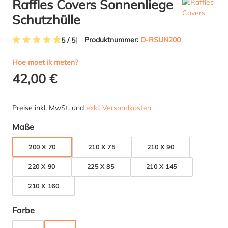
Raffles Covers Sonnenliege
Schutzhülle
Produktnummer:
D-RSUN200
5 / 5
Durchschnittliche Bewertung von 5 von 5 Sternen
Hoe moet ik meten?
42,00 €
Preise inkl. MwSt. und
exkl. Versandkosten
auswählen
Maße
200 X 70
210 X 75
210 X 90
220 X 90
225 X 85
210 X 145
210 X 160
auswählen
Farbe