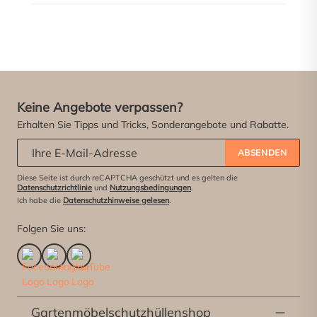
Keine Angebote verpassen?
Erhalten Sie Tipps und Tricks, Sonderangebote und Rabatte.
Abonniere unseren Newsletter:
*
ABSENDEN
Diese Seite ist durch reCAPTCHA geschützt und es gelten die
Datenschutzrichtlinie
und
Nutzungsbedingungen
.
Ich habe die
Datenschutzhinweise gelesen
.
Folgen Sie uns:
Gartenmöbelschutzhüllenshop