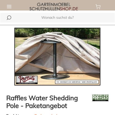
inhalt springen
Bildergalerie überspringen
Raffles Water Shedding
Pole - Paketangebot