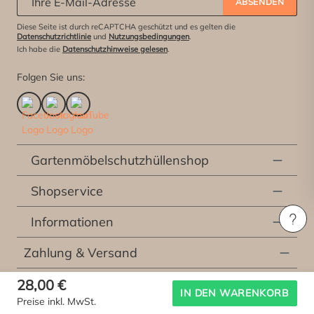
ABSENDEN
Diese Seite ist durch reCAPTCHA geschützt und es gelten die
Datenschutzrichtlinie
und
Nutzungsbedingungen
.
Ich habe die
Datenschutzhinweise gelesen
.
Folgen Sie uns:
Gartenmöbelschutzhüllenshop
Shopservice
Informationen
Zahlung & Versand
28,00 €
* Alle Preise inkl. der gesetzlichen Mehrwertsteuer, exklusive
Versandkosten
und
IN DEN WARENKORB
Preise inkl. MwSt.
etwaiger Kosten für die Lieferung vor Ort, sofern nicht anders beschrieben