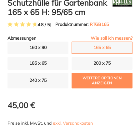
Schutzhülle für Gartenbank
165 x 65 H: 95/65 cm
Produktnummer:
RTGB165
4.8 / 5
Durchschnittliche Bewertung von 4.7 von 5 Sternen
Wie soll ich messen?
Abmessungen
160 x 90
165 x 65
185 x 65
200 x 75
WEITERE OPTIONEN
240 x 75
ANZEIGEN
45,00 €
Preise inkl. MwSt. und
exkl. Versandkosten