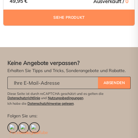
49,95 €
Ausverkauft /
0
SIEHE PRODUKT
Keine Angebote verpassen?
Erhalten Sie Tipps und Tricks, Sonderangebote und Rabatte.
Abonniere unseren Newsletter:
*
ABSENDEN
Diese Seite ist durch reCAPTCHA geschützt und es gelten die
Datenschutzrichtlinie
und
Nutzungsbedingungen
.
Ich habe die
Datenschutzhinweise gelesen
.
Folgen Sie uns: