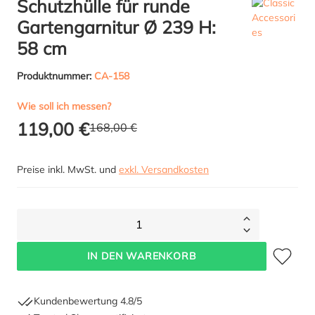
Schutzhülle für runde
Gartengarnitur Ø 239 H:
58 cm
Produktnummer:
CA-158
Wie soll ich messen?
119,00 €
168,00 €
Preise inkl. MwSt. und
exkl. Versandkosten
1
Zum Merkze
IN DEN WARENKORB
Kundenbewertung 4.8/5