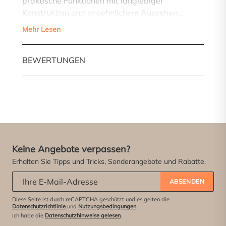
praktische Funktionen mit langlebiger
Konstruktion und ansehnlichem Aussehen.…
Mehr Lesen
BEWERTUNGEN
Keine Angebote verpassen?
Erhalten Sie Tipps und Tricks, Sonderangebote und Rabatte.
Abonniere unseren Newsletter:
*
ABSENDEN
Diese Seite ist durch reCAPTCHA geschützt und es gelten die
Datenschutzrichtlinie
und
Nutzungsbedingungen
.
Ich habe die
Datenschutzhinweise gelesen
.