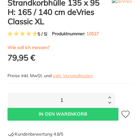
Strandkorbhülle 135 x 95
H: 165 / 140 cm deVries
Classic XL
Produktnummer:
10527
5 / 5
Durchschnittliche Bewertung von 5 von 5 Sternen
Wie soll ich messen?
79,95 €
Preise inkl. MwSt. und
exkl. Versandkosten
1
Zum Merkze
IN DEN WARENKORB
Kundenbewertung 4.8/5