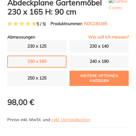
Abdeckplane Gartenmöbel
230 x 165 H: 90 cm
Produktnummer:
RDS230165
5 / 5
Durchschnittliche Bewertung von 5 von 5 Sternen
Wie soll ich messen?
Abmessungen
230 x 125
230 x 140
230 x 165
240 x 190
WEITERE OPTIONEN
250 x 125
ANZEIGEN
98,00 €
Preise inkl. MwSt. und
exkl. Versandkosten