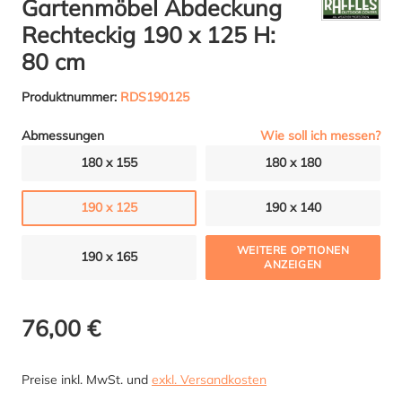
Gartenmöbel Abdeckung
Rechteckig 190 x 125 H:
80 cm
Produktnummer:
RDS190125
Wie soll ich messen?
Abmessungen
180 x 155
180 x 180
190 x 125
190 x 140
WEITERE OPTIONEN
190 x 165
ANZEIGEN
76,00 €
Preise inkl. MwSt. und
exkl. Versandkosten