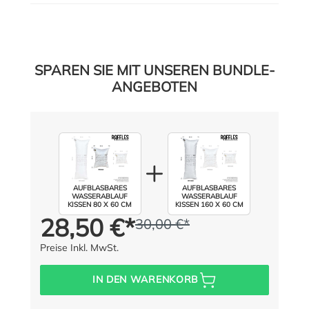
SPAREN SIE MIT UNSEREN BUNDLE-
ANGEBOTEN
AUFBLASBARES
AUFBLASBARES
WASSERABLAUF
WASSERABLAUF
KISSEN 80 X 60 CM
KISSEN 160 X 60 CM
28,50 €*
30,00 €*
Preis für alle:
Statt:
(5% gespart)
Preise Inkl. MwSt.
IN DEN WARENKORB