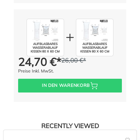
AUFBLASBARES
AUFBLASBARES
WASSERABLAUF
WASSERABLAUF
KISSEN 80 X 60 CM
KISSEN 80 X 60 CM
24,70 €*
26,00 €*
Preis für alle:
Statt:
(5% gespart)
Preise Inkl. MwSt.
IN DEN WARENKORB
RECENTLY VIEWED