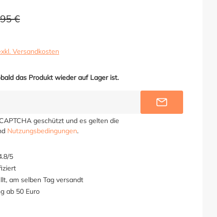
,95 €
exkl. Versandkosten
bald das Produkt wieder auf Lager ist.
BENACHRICHT
reCAPTCHA geschützt und es gelten die
nd
Nutzungsbedingungen
.
.8/5
iziert
llt, am selben Tag versandt
ng ab 50 Euro