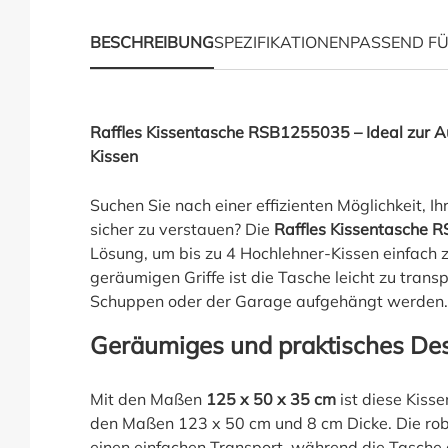
BESCHREIBUNG
SPEZIFIKATIONEN
PASSEND F
Produktinformationen
Raffles Kissentasche RSB1255035 – Ideal zur 
Kissen
Suchen Sie nach einer effizienten Möglichkeit, I
sicher zu verstauen? Die
Raffles Kissentasche
Lösung, um bis zu 4 Hochlehner-Kissen einfach 
geräumigen Griffe ist die Tasche leicht zu trans
Schuppen oder der Garage aufgehängt werden.
Geräumiges und praktisches De
Mit den Maßen
125 x 50 x 35 cm
ist diese Kisse
den Maßen 123 x 50 cm und 8 cm Dicke. Die rob
einen einfachen Transport, während die Tasche a