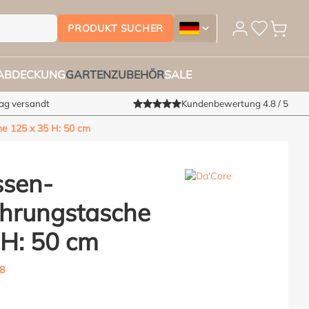
PRODUKT SUCHER
Gartenmöbelschutzhüllensho
LABDECKUNG
GARTENZUBEHÖR
SALE
Tag versandt
Kundenbewertung 4.8 / 5
e 125 x 35 H: 50 cm
ssen-
hrungstasche
 H: 50 cm
8