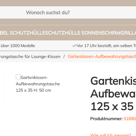
BEL SCHUTZHÜLLE
SCHUTZHÜLLE SONNENSCHIRM
GRIL
 über 1000 Modelle
Vor 17 Uhr bestellt, am selben 
ungstasche für Lounge-Kissen
/
Gartenkissen-Aufbewahrungstasch
Gartenki
Aufbewa
125 x 35
Produktnummer:
51690
Wie soll ich messen?