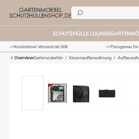
he springen
Zur Hauptnavigation springen
SCHUTZHÜLLE LOUNGE
GARTENMÖ
Kostenloser Versand ab 50€
Passgenau für
Overview
Gartenzubehör
Kissenaufbewahrung
Aufbewahr
Bildergalerie überspringen