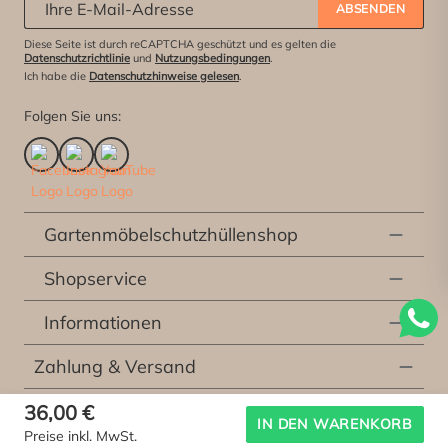
ABSENDEN
Diese Seite ist durch reCAPTCHA geschützt und es gelten die
Datenschutzrichtlinie
und
Nutzungsbedingungen
.
Ich habe die
Datenschutzhinweise gelesen
.
Folgen Sie uns:
Gartenmöbelschutzhüllenshop
Shopservice
Informationen
Zahlung & Versand
36,00 €
* Alle Preise inkl. der gesetzlichen Mehrwertsteuer, exklusive
Versandkosten
und
IN DEN WARENKORB
Preise inkl. MwSt.
etwaiger Kosten für die Lieferung vor Ort, sofern nicht anders beschrieben