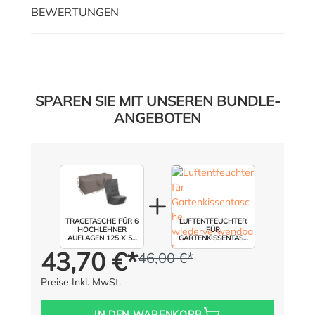
BEWERTUNGEN
SPAREN SIE MIT UNSEREN BUNDLE-
ANGEBOTEN
TRAGETASCHE FÜR 6
LUFTENTFEUCHTER
HOCHLEHNER
FÜR
AUFLAGEN 125 X 50
GARTENKISSENTASC
H: 50 CM
HE,
43,70 €*
46,00 €*
Preis für alle:
Statt:
(5% gespart)
WIEDERVERWENDBA
R
Preise Inkl. MwSt.
IN DEN WARENKORB