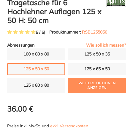
Tragetasche für 6
Hochlehner Auflagen 125 x
50 H: 50 cm
Produktnummer:
RSB1255050
5 / 5
Durchschnittliche Bewertung von 5 von 5 Sternen
Wie soll ich messen?
Abmessungen
100 x 80 x 80
125 x 50 x 35
125 x 50 x 50
125 x 65 x 50
WEITERE OPTIONEN
125 x 80 x 80
ANZEIGEN
36,00 €
Preise inkl. MwSt. und
exkl. Versandkosten