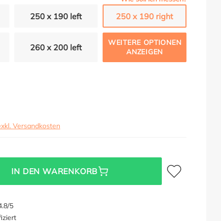
250 x 190 left
250 x 190 right
WEITERE OPTIONEN
260 x 200 left
ANZEIGEN
exkl. Versandkosten
Zum Merkzettel hi
IN DEN WARENKORB
.8/5
iziert