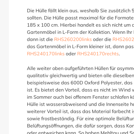
Die Hülle fällt klein aus, weshalb Sie zusätzlic
sollten. Die Hülle passt maximal für die Format
185 x 100 cm. Hierbei handelt es sich nicht um
Gartenmöbel in L-Form der Kollektion. Wenn Ihr
dann ist die
RHS260200links
oder die
RHS2602
das Gartenmöbel in L-Form kleiner ist, dann pass
RHS240170links
oder
RHS240170rechts
.
Alle weiter oben aufgeführten Hüllen für asymm
qualitativ gleichwertig und bieten alle dieselb
beispielsweise das 600D Oxford Polyester, das e
ist. Es bietet den Vorteil, dass es nicht im Win
im Sommer auch bei offenem Fenster schlafen k
Hülle ist wasserabweisend und die Innenseite h
weiterer Vorteil ist, dass das Material farbecht 
sowie frostbeständig. Für eine optimale Belüftun
Belüftungsöffnungen, die dafür sorgen, dass 
oder entweichen kann. So haben Mehltau und S