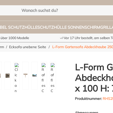
BEL SCHUTZHÜLLE
SCHUTZHÜLLE SONNENSCHIRM
GRIL
 über 1000 Modelle
Vor 17 Uhr bestellt, am selben 
orm
Ecksofa unebene Seite
/
L-Form Gartensofa Abdeckhaube 250 
L-Form G
Abdeckha
x 100 H:
Produktnummer:
RHS25
Abmessungen