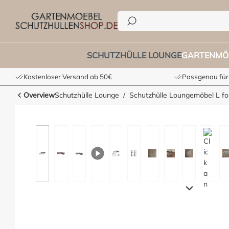
100 H: 70 cm
he springen
Zur Hauptnavigation springen
SCHUTZHÜLLE LOUNGE
GARTENMÖ
Kostenloser Versand ab 50€
Passgenau für
Overview
Schutzhülle Lounge
Schutzhülle Loungemöbel L f
Bildergalerie überspringen