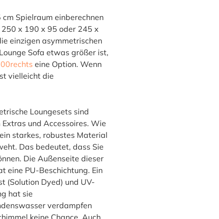
h 5 cm Spielraum einberechnen
e 250 x 190 x 95 oder 245 x
 die einzigen asymmetrischen
 Lounge Sofa etwas größer ist,
00rechts
eine Option. Wenn
t vielleicht die
etrische Loungesets sind
en Extras und Accessoires. Wie
in starkes, robustes Material
d weht. Das bedeutet, dass Sie
önnen. Die Außenseite dieser
at eine PU-Beschichtung. Ein
ist (Solution Dyed) und UV-
g hat sie
Kondenswasser verdampfen
chimmel keine Chance. Auch