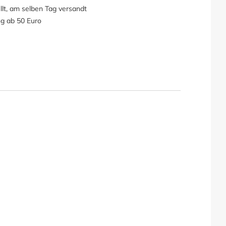
llt, am selben Tag versandt
ng ab 50 Euro
khaube 250 x 190 x 100 H: 