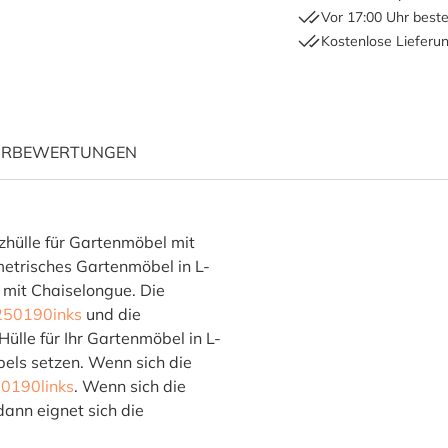
Vor 17:00 Uhr beste
Kostenlose Lieferu
ÜR
BEWERTUNGEN
 "L-Form Gartensofa Abdec
hülle für Gartenmöbel mit
metrisches Gartenmöbel in L-
 mit Chaiselongue. Die
50190inks
und die
lle für Ihr Gartenmöbel in L-
bels setzen. Wenn sich die
0190links
. Wenn sich die
dann eignet sich die