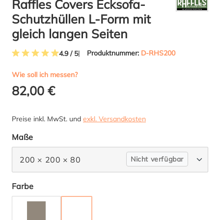
Raffles Covers Ecksofa-
Schutzhüllen L-Form mit
gleich langen Seiten
Produktnummer:
D-RHS200
4.9 / 5
Durchschnittliche Bewertung von 4.9 von 5 Sternen
Wie soll ich messen?
82,00 €
Preise inkl. MwSt. und
exkl. Versandkosten
auswählen
Maße
200 × 200 × 80
Nicht verfügbar
auswählen
Farbe
TAUPE
ANTHRAZIT
(DIESE OPTION IST ZURZEIT NICHT VERFÜGBAR.)