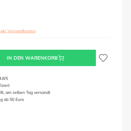
exkl. Versandkosten
Zum Merkzettel hi
IN DEN WARENKORB
.8/5
iziert
llt, am selben Tag versandt
ng ab 50 Euro