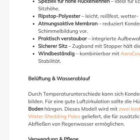
Speziell für hohe Rückenlehnen
– ideal für E
Sitzhöhe.
Ripstop-Polyester
– leicht, reißfest, wette
Atmungsaktive Membran
– reduziert Kond
Schimmelbildung vor.
Praktisch verstaubar
– integrierte Aufbewah
Sicherer Sitz
– Zugband mit Stopper hält die 
Windbeständig
– kombinierbar mit
AeroCov
Stabilität.
Belüftung & Wasserablauf
Durch Temperaturunterschiede kann sich Konde
bilden. Für eine gute Luftzirkulation sollte die Hü
Boden
hängen. Dieses Modell wird mit
zwei kos
Water Shedding Poles
geliefert, die für zusätz
Abfließen von Regenwasser ermöglichen.
Verwendung & Pflege