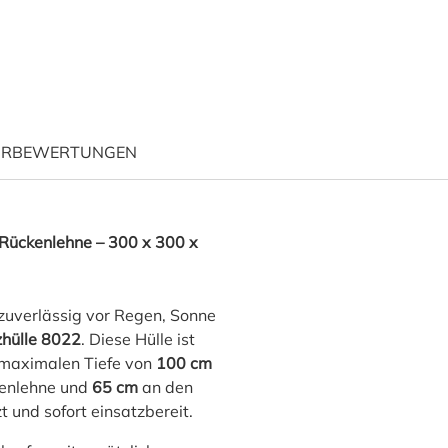
ÜR
BEWERTUNGEN
"Ecksofa 300 x 300 x 100 H
 Rückenlehne – 300 x 300 x
 zuverlässig vor Regen, Sonne
zhülle 8022
. Diese Hülle ist
 maximalen Tiefe von
100 cm
enlehne und
65 cm
an den
 und sofort einsatzbereit.