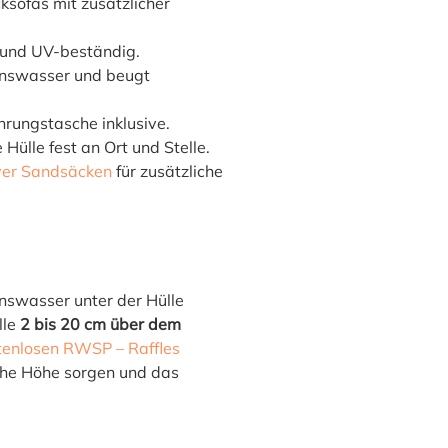
cksofas mit zusätzlicher
r- und UV-beständig.
enswasser und beugt
rungstasche inklusive.
Hülle fest an Ort und Stelle.
er Sandsäcken
für zusätzliche
nswasser unter der Hülle
lle
2 bis 20 cm über dem
tenlosen RWSP – Raffles
liche Höhe sorgen und das