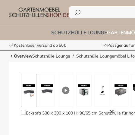
hohes Lounge-Möbel
he springen
Zur Hauptnavigation springen
SCHUTZHÜLLE LOUNGE
GARTENMÖ
Kostenloser Versand ab 50€
Passgenau für
Overview
Schutzhülle Lounge
Schutzhülle Loungemöbel L f
Bildergalerie überspringen