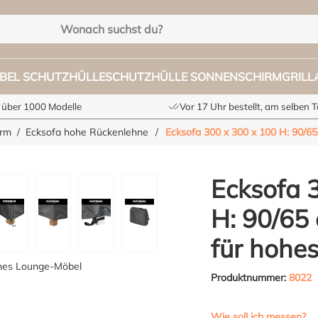
BEL SCHUTZHÜLLE
SCHUTZHÜLLE SONNENSCHIRM
GRIL
 über 1000 Modelle
Vor 17 Uhr bestellt, am selben 
orm
Ecksofa hohe Rückenlehne
/
Ecksofa 300 x 300 x 100 H: 90/6
Ecksofa 
H: 90/65
für hohe
Produktnummer:
8022
Wie soll ich messen?