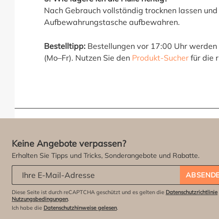
Nach Gebrauch vollständig trocknen lassen und i
Aufbewahrungstasche aufbewahren.
Bestelltipp:
Bestellungen vor 17:00 Uhr werden 
(Mo–Fr). Nutzen Sie den
Produkt-Sucher
für die 
Keine Angebote verpassen?
Erhalten Sie Tipps und Tricks, Sonderangebote und Rabatte.
Abonniere unseren Newsletter:
*
ABSEND
Diese Seite ist durch reCAPTCHA geschützt und es gelten die
Datenschutzrichtlinie
Nutzungsbedingungen
.
Ich habe die
Datenschutzhinweise gelesen
.