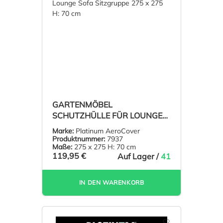
GARTENMÖBEL
SCHUTZHÜLLE FÜR LOUNGE
SOFA SITZGRUPPE 275 X 275
Marke:
Platinum AeroCover
H: 70 CM
Produktnummer:
7937
Maße:
275 x 275 H: 70 cm
119,95 €
Auf Lager /
41
IN DEN WARENKORB