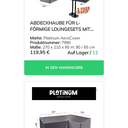
ABDECKHAUBE FÜR L-
FÖRMIGE LOUNGESETS MIT
HOHER RÜCKENLEHNE 270 X
Marke:
Platinum AeroCover
210 H: 90/65 CM
Produktnummer:
7990
Maße:
270 x 210 x 85 H: 90 / 65 cm
119,95 €
Auf Lager /
12
IN DEN WARENKORB