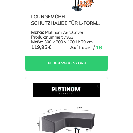
LOUNGEMÖBEL
SCHUTZHAUBE FÜR L-FORM
ECKSOFA 300 X 300 H: 70 CM
Marke:
Platinum AeroCover
Produktnummer:
7952
Maße:
300 x 300 x 100 H: 70 cm
119,95 €
Auf Lager /
18
IN DEN WARENKORB