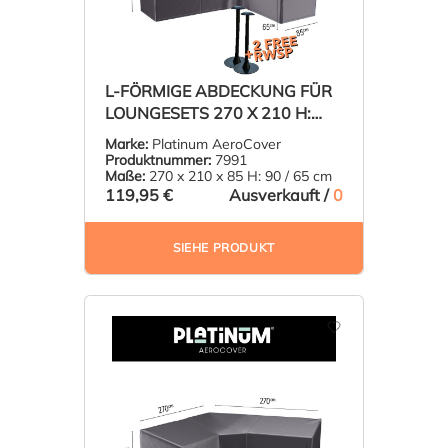
L-FÖRMIGE ABDECKUNG FÜR
LOUNGESETS 270 X 210 H:
90/65 CM
Marke:
Platinum AeroCover
Produktnummer:
7991
Maße:
270 x 210 x 85 H: 90 / 65 cm
119,95 €
Ausverkauft /
0
SIEHE PRODUKT