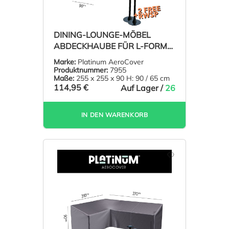
DINING-LOUNGE-MÖBEL
ABDECKHAUBE FÜR L-FORM
ECKSOFA 255 X 255 H: 90/65
Marke:
Platinum AeroCover
CM
Produktnummer:
7955
Maße:
255 x 255 x 90 H: 90 / 65 cm
114,95 €
Auf Lager /
26
IN DEN WARENKORB