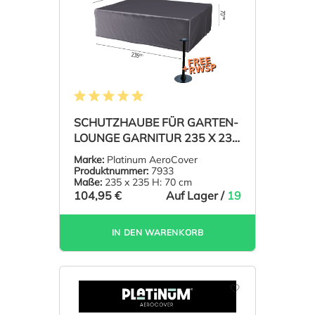
Durchschnittliche Bewertung von 5 von 5 Sternen
SCHUTZHAUBE FÜR GARTEN-
LOUNGE GARNITUR 235 X 235
H: 70 CM
Marke:
Platinum AeroCover
Produktnummer:
7933
Maße:
235 x 235 H: 70 cm
104,95 €
Auf Lager /
19
IN DEN WARENKORB