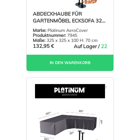
ABDECKHAUBE FÜR
GARTENMÖBEL ECKSOFA 325
X 325 H: 70 CM
Marke:
Platinum AeroCover
Produktnummer:
7945
Maße:
325 x 325 x 100 H: 70 cm
132,95 €
Auf Lager /
22
IN DEN WARENKORB