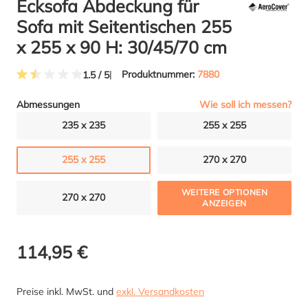
Ecksofa Abdeckung für
Sofa mit Seitentischen 255
x 255 x 90 H: 30/45/70 cm
Produktnummer:
7880
1.5 / 5
Durchschnittliche Bewertung von 1.5 von 5 Sternen
Wie soll ich messen?
Abmessungen
235 x 235
255 x 255
255 x 255
270 x 270
WEITERE OPTIONEN
270 x 270
ANZEIGEN
114,95 €
Preise inkl. MwSt. und
exkl. Versandkosten