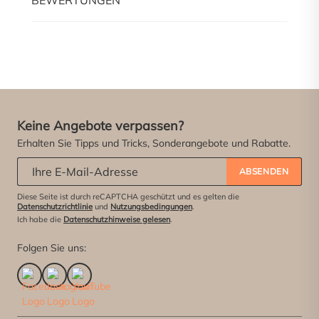
Keine Angebote verpassen?
Erhalten Sie Tipps und Tricks, Sonderangebote und Rabatte.
Abonniere unseren Newsletter:
*
ABSENDEN
Diese Seite ist durch reCAPTCHA geschützt und es gelten die
Datenschutzrichtlinie
und
Nutzungsbedingungen
.
Ich habe die
Datenschutzhinweise gelesen
.
Folgen Sie uns: